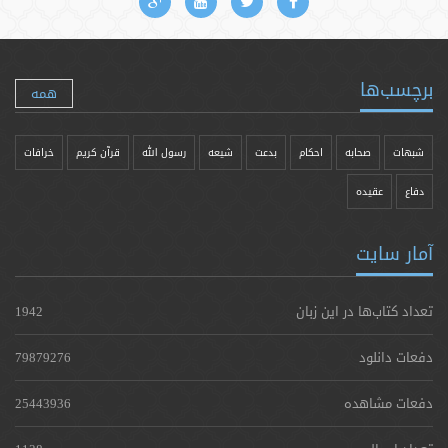
برچسب‌ها
همه
شبهات
صحابه
احکام
بدعت
شیعه
رسول الله
قرآن کریم
خرافات
دفاع
عقیده
آمار سایت
تعداد کتاب‌ها در این زبان
1942
دفعات دانلود
79879276
دفعات مشاهده
25443936