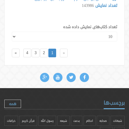
تعداد نمایش
143986
تعداد کتاب‌های نمایش داده شده
»
4
3
2
1
«
برچسب‌ها
همه
شبهات
صحابه
احکام
بدعت
شیعه
رسول الله
قرآن کریم
خرافات