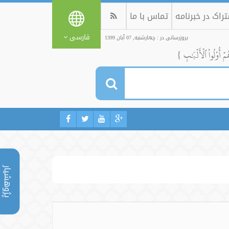
راک در خبرنامه
تماس با ما
فارسی
بروزرسانی در : چهارشنبه, 07 آبان 1399
ُمۡ أُوْلُواْ ٱلۡأَلۡبَٰبِ }
پژوهشیار