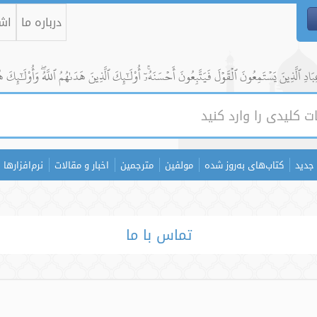
درباره ما
اشت
ادِ ٱلَّذِينَ يَسۡتَمِعُونَ ٱلۡقَوۡلَ فَيَتَّبِعُونَ أَحۡسَنَهُۥٓۚ أُوْلَٰٓئِكَ ٱلَّذِينَ هَدَىٰهُمُ ٱللَّهُۖ وَأُوْلَٰٓئِكَ ه
جدید
کتاب‌های به‌روز شده
مولفین
مترجمین
اخبار و مقالات
نرم‌افزارها
تماس با ما