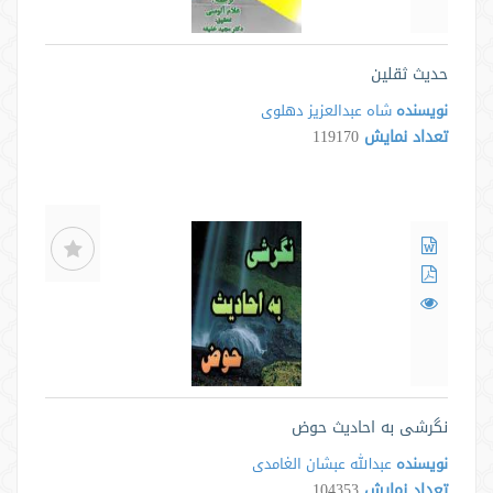
حدیث ثقلین
نویسنده
شاه عبدالعزیز دهلوی
تعداد نمایش
119170
نگرشی به احادیث حوض
نویسنده
عبدالله عبشان الغامدی
تعداد نمایش
104353