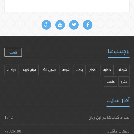
برچسب‌ها
همه
شبهات
صحابه
احکام
بدعت
شیعه
رسول الله
قرآن کریم
خرافات
دفاع
عقیده
آمار سایت
تعداد کتاب‌ها در این زبان
1942
دفعات دانلود
79826198