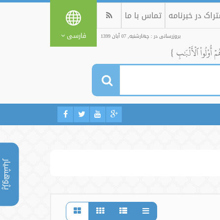
راک در خبرنامه
تماس با ما
فارسی
بروزرسانی در : چهارشنبه, 07 آبان 1399
ُمۡ أُوْلُواْ ٱلۡأَلۡبَٰبِ }
پژوهشیار