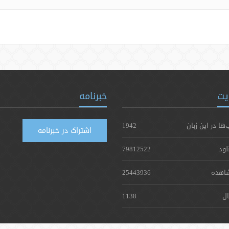
یت
خبرنامه
‌ها در این زبان
1942
اشتراک در خبرنامه
لود
79812522
اهده
25443936
ال
1138