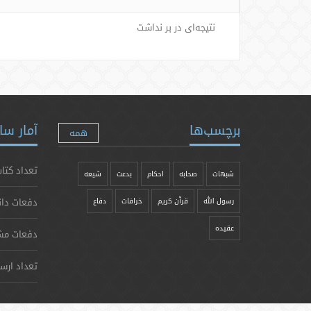
نتیجه‌ای در بر نداشت
برچسب‌ها
آمار سا
همه
تعداد کتاب
شبهات
صحابه
احکام
بدعت
شیعه
دفعات دان
رسول الله
قرآن کریم
خرافات
دفاع
عقیده
دفعات مش
تعداد ارس