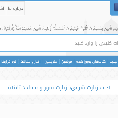
درباره ما
اشت
ادِ ٱلَّذِينَ يَسۡتَمِعُونَ ٱلۡقَوۡلَ فَيَتَّبِعُونَ أَحۡسَنَهُۥٓۚ أُوْلَٰٓئِكَ ٱلَّذِينَ هَدَىٰهُمُ ٱللَّهُۖ وَأُوْلَٰٓئِكَ ه
جدید
کتاب‌های به‌روز شده
مولفین
مترجمین
اخبار و مقالات
نرم‌افزارها
آداب زیارت شرعی( زیارت قبور و مساجد ثلاثه)