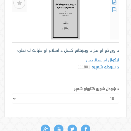
د وروځو او مخ د وېښتانو کښل د اسلام او طبابت له نظره
لیکوال
ام عبدالرحمن
د ښودلو شمېره
111801
د ښودل شویو کتابونو شمېر