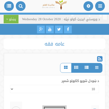
د وروستي اپډیټ کولو نېټه : Wednesday 28 October 2020
پښتو
عامه فقه
د ښودل شویو کتابونو شمېر