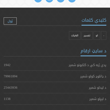
کلیدې کلمات
ټول
-
او
تفسیر
الهیات
د سایټ ارقام
پدې ژبه کې د کتابونو شمېر
1942
د ډانلوډ کولو شمېر
79961894
د لیدلو شمېر
25443936
د لېږلو شمېر
1138