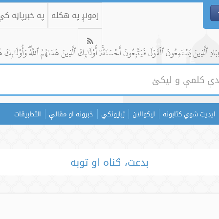
زمونږ په هکله
په خبرپاڼه ک
ادِ ٱلَّذِينَ يَسۡتَمِعُونَ ٱلۡقَوۡلَ فَيَتَّبِعُونَ أَحۡسَنَهُۥٓۚ أُوْلَٰٓئِكَ ٱلَّذِينَ هَدَىٰهُمُ ٱللَّهُۖ وَأُوْلَٰٓئِكَ ه
اپډیټ شوي کتابونه
لیکوالان
ژباړونکي
خبرونه او مقالې
التطبيقات
بدعت، ګناه او توبه