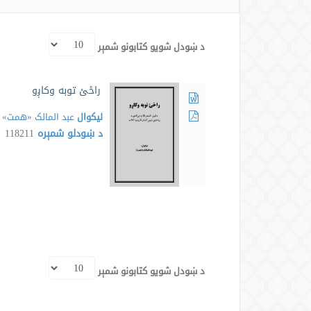
د ښودل شویو کتابونو شمېر
راځئ توبه وکاږو
لیکوال
عبد المالک «همت»
د ښودلو شمېره
118211
د ښودل شویو کتابونو شمېر