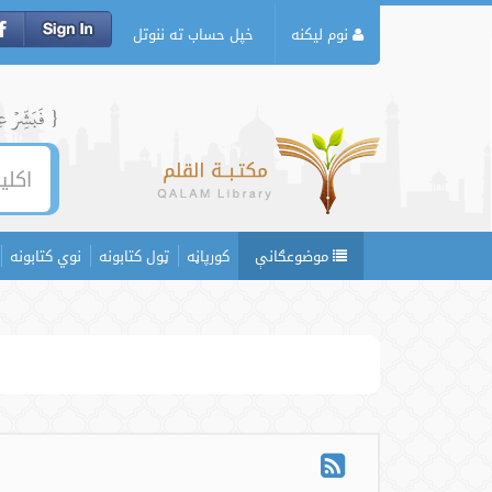
نوم لیکنه
خپل حساب ته ننوتل
{ فَبَشِّرۡ عِبَ
موضوعګانې
کورپاڼه
ټول کتابونه
نوي کتابونه