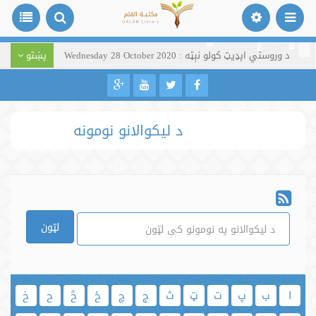
د وروستي اپډیټ کولو نېټه : Wednesday 28 October 2020
پښتو
د لیکوالانو نومونه
لټون
ا
ب
پ
ت
ټ
ث
ج
چ
ځ
څ
ح
خ