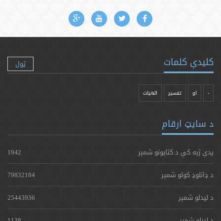
کلیدې کلمات
ټول
-
او
تفسیر
الهیات
د سایټ ارقام
پدې ژبه کې د کتابونو شمېر
1942
د ډانلوډ کولو شمېر
79832184
د لیدلو شمېر
25443936
د لېږلو شمېر
1138