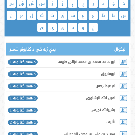
د
ډ
ذ
ر
ړ
ږ
ژ
ز
س
ش
ښ
ص
ض
ط
ظ
ع
غ
ف
ق
ک
ګ
ل
م
ن
ڼ
و
ه
ی
ې
ئ
لیکوال
پدې ژبه کې د کتابونو شمېر
ابو حامد محمد بن محمد غزالی طوسی
د هغه کتابونه 1
ابوفاروق
د هغه کتابونه 1
ام عبدالرحمن
د هغه کتابونه 1
امین الله البشاوری
د هغه کتابونه 1
بشیرالله نجیمی
د هغه کتابونه 1
تألیف
د هغه کتابونه 2
سعید بن علی بن وهف القحطانی
د هغه کتابونه 1