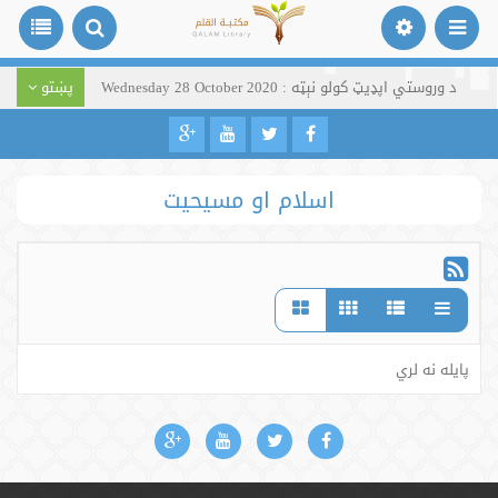
د وروستي اپډیټ کولو نېټه : Wednesday 28 October 2020
پښتو
اسلام او مسیحیت
پایله نه لري