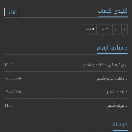
کلیدې کلمات
ټول
-
او
تفسیر
الهیات
د سایټ ارقام
پدې ژبه کې د کتابونو شمېر
1942
د ډانلوډ کولو شمېر
79837559
د لیدلو شمېر
25443936
د لېږلو شمېر
1138
خبرپاڼه