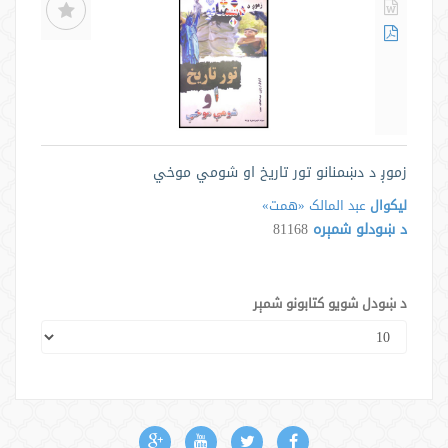
زموږ د دښمنانو تور تاريخ او شومي موخي
لیکوال
عبد المالک «همت»
د ښودلو شمېره
81168
د ښودل شویو کتابونو شمېر