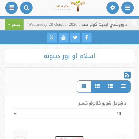
د وروستي اپډیټ کولو نېټه : Wednesday 28 October 2020
پښتو
اسلام او نور دینونه
د ښودل شویو کتابونو شمېر