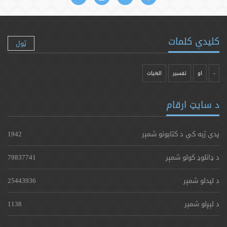
کلیدې کلمات
ټول
-
او
تفسیر
الهیات
د سایټ ارقام
پدې ژبه کې د کتابونو شمېر
1942
د ډانلوډ کولو شمېر
79837741
د لیدلو شمېر
25443936
د لېږلو شمېر
1138