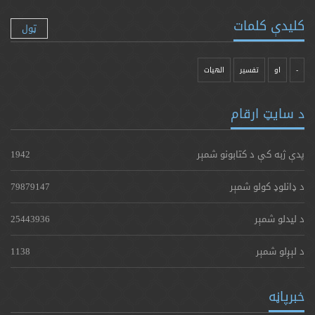
کلیدې کلمات
ټول
-
او
تفسیر
الهیات
د سایټ ارقام
پدې ژبه کې د کتابونو شمېر
1942
د ډانلوډ کولو شمېر
79879147
د لیدلو شمېر
25443936
د لېږلو شمېر
1138
خبرپاڼه