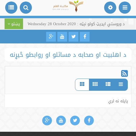
د وروستي اپډیټ کولو نېټه : Wednesday 28 October 2020
پښتو
د اهلبیت او صحابه د مسائلو او روابطو څیړنه
پایله نه لري