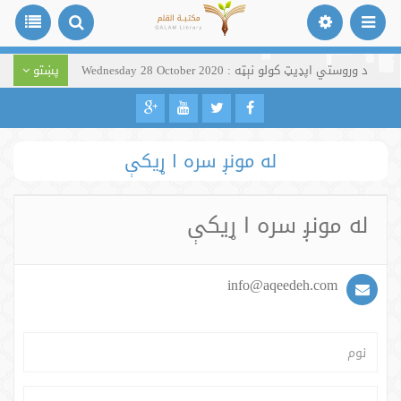
د وروستي اپډیټ کولو نېټه : Wednesday 28 October 2020
پښتو
له مونږ سره ا ړیکې
له مونږ سره ا ړیکې
info@aqeedeh.com