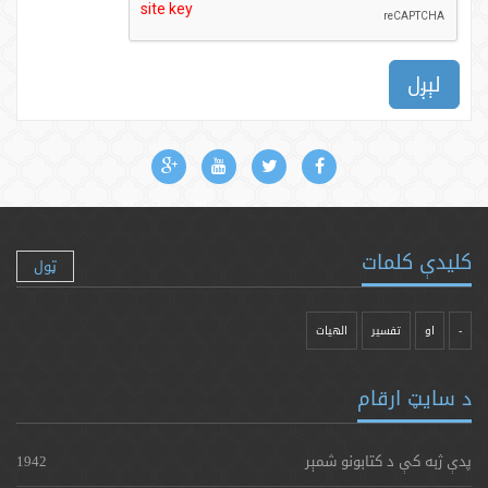
لېږل
کلیدې کلمات
ټول
-
او
تفسیر
الهیات
د سایټ ارقام
پدې ژبه کې د کتابونو شمېر
1942