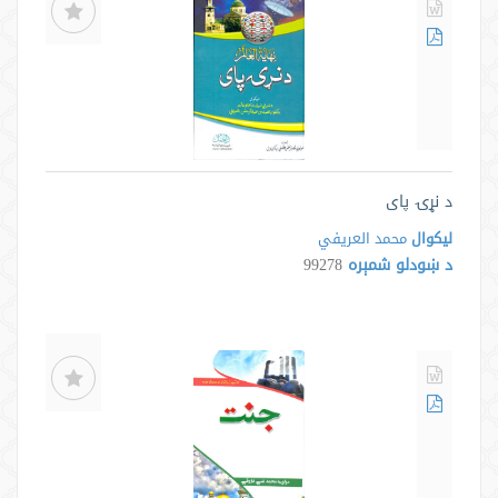
د نړۍ پای
لیکوال
محمد العريفي
د ښودلو شمېره
99278