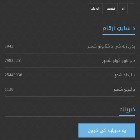
-
او
تفسیر
الهیات
د سایټ ارقام
پدې ژبه کې د کتابونو شمېر
1942
د ډانلوډ کولو شمېر
79835251
د لیدلو شمېر
25443936
د لېږلو شمېر
1138
خبرپاڼه
په خبرپاڼه کې ګډون