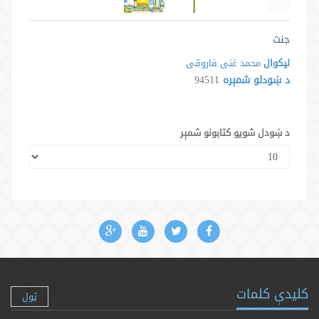
جنت
لیکوال
محمد غنی فاروقی
د ښودلو شمېره
94511
د ښودل شویو کتابونو شمېر
کلیدې کلمات
ټول