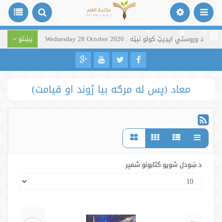
د وروستي اپډیټ کولو نېټه : Wednesday 28 October 2020
پښتو
معاد (پس له مرګه بیا ژوند او قیامت)
د ښودل شویو کتابونو شمېر