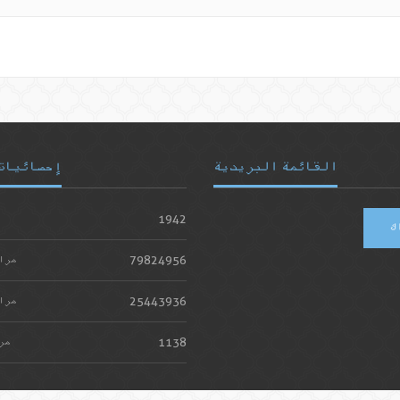
القائمة البريدية
إحصائيات
1942
ك
79824956
مرا
25443936
مرا
1138
مر