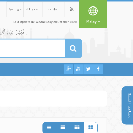
اتصل بنا
اشتراك
من نحن
Malay
Last Update In : Wednesday 28 October 2020
{ فَبَشِّرۡ عِبَادِ ٱلَّذِينَ يَسۡتَمِعُونَ ٱلۡقَوۡلَ فَيَتَّبِعُونَ أَحۡسَنَهُۥٓۚ أُوْلَٰٓئِكَ ٱلَّذِينَ هَدَىٰهُمُ ٱللَّهُۖ وَأُوْلَٰٓئِكَ هُمۡ أُوْلُواْ ٱلۡأَلۡبَٰبِ }
مساعد البحث