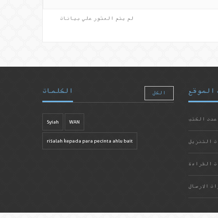
لم يتم العثور علي بيانات
 الموقع
الكلمات
الكل
عدد الكتب
Syiah
WAN
ت التنزيل
risalah kepada para pecinta ahlu bait
ت القراءة
ات الارسال