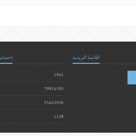
القائمة البريدية
إحصائيا
1942
79824190
25443936
1138