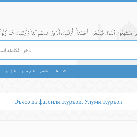
التطبيقات
الاخبار
المترجمين
المؤلفون
Эъҷоз ва фазоили Қуръон, Улуми Қуръон