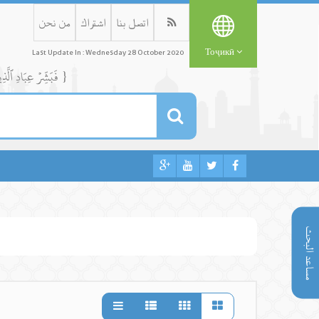
اتصل بنا
اشتراك
من نحن
Тоҷикӣ
Last Update In : Wednesday 28 October 2020
{ فَبَشِّرۡ عِبَادِ ٱلَّذِينَ يَسۡتَمِعُونَ ٱلۡقَوۡلَ فَيَتَّبِعُونَ أَحۡسَنَهُۥٓۚ أُوْلَٰٓئِكَ ٱلَّذِينَ هَدَىٰهُمُ ٱللَّهُۖ وَأُوْلَٰٓئِكَ هُمۡ أُوْلُواْ ٱلۡأَلۡبَٰبِ }
مساعد البحث