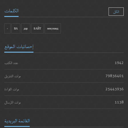
الكلمات
الكل
-
ВА
дар
БАЙТ
мекунанд
إحصائيات الموقع
1942
عدد الكتب
79836401
مرات التنزيل
25443936
مرات القراءة
1138
مرات الارسال
القائمة البريدية