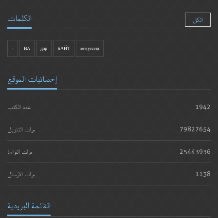
الكلمات
الكل
-
ВА
дар
БАЙТ
мекунанд
إحصائيات الموقع
1942
عدد الكتب
79827654
مرات التنزيل
25443936
مرات القراءة
1138
مرات الارسال
القائمة البريدية