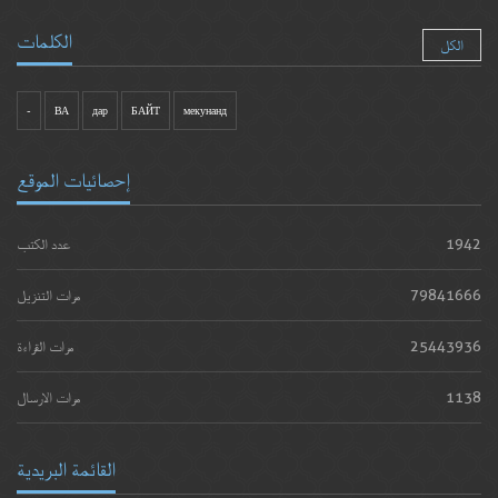
الكلمات
الكل
-
ВА
дар
БАЙТ
мекунанд
إحصائيات الموقع
1942
عدد الكتب
79841666
مرات التنزيل
25443936
مرات القراءة
1138
مرات الارسال
القائمة البريدية