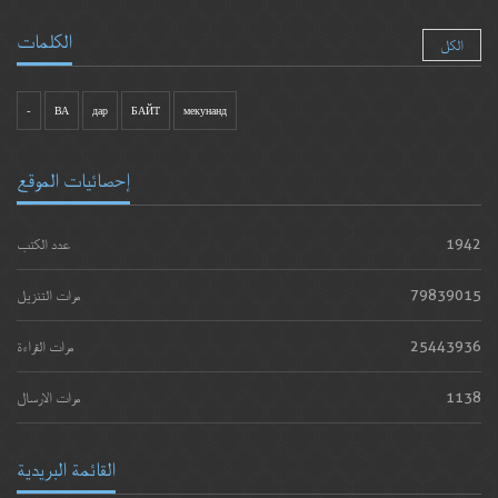
الكلمات
الكل
-
ВА
дар
БАЙТ
мекунанд
إحصائيات الموقع
1942
عدد الكتب
79839015
مرات التنزيل
25443936
مرات القراءة
1138
مرات الارسال
القائمة البريدية