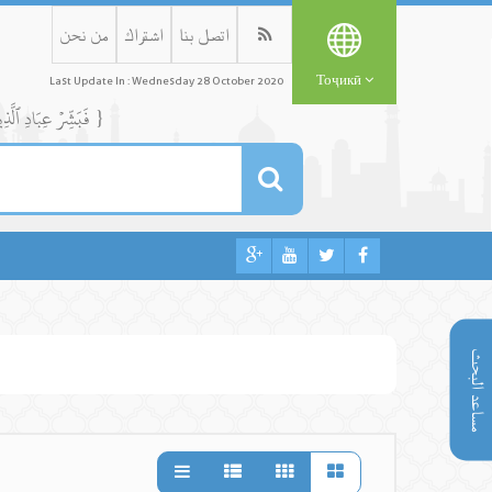
اتصل بنا
اشتراك
من نحن
Тоҷикӣ
Last Update In : Wednesday 28 October 2020
{ فَبَشِّرۡ عِبَادِ ٱلَّذِينَ يَسۡتَمِعُونَ ٱلۡقَوۡلَ فَيَتَّبِعُونَ أَحۡسَنَهُۥٓۚ أُوْلَٰٓئِكَ ٱلَّذِينَ هَدَىٰهُمُ ٱللَّهُۖ وَأُوْلَٰٓئِكَ هُمۡ أُوْلُواْ ٱلۡأَلۡبَٰبِ }
مساعد البحث