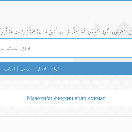
التطبيقات
الاخبار
المترجمين
المؤلفون
Мазоҳиби фиқҳии аҳли суннат