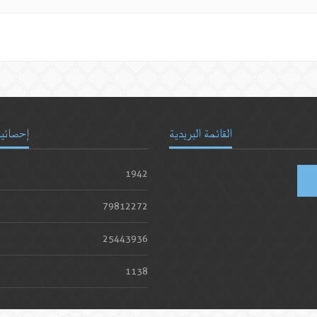
القائمة البريدية
إحصائيا
1942
79812272
25443936
1138