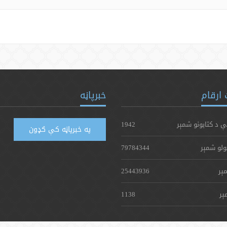
ارقام
خبرپاڼه
ې د کتابونو شمېر
1942
په خبرپاڼه کې ګډون
ولو شمېر
79784344
ېر
25443936
ېر
1138