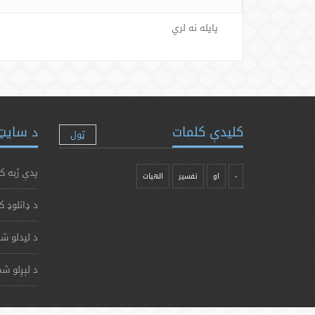
پایله نه لري
کلیدې کلمات
د سایټ 
ټول
پدې ژبه ک
-
او
تفسیر
الهیات
د ډانلوډ ک
د لیدلو شم
د لېږلو شم