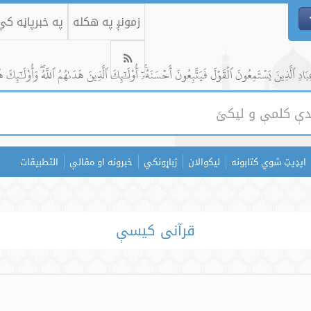
زمونږ په هکله
په خبرپاڼه ک
ادِ ٱلَّذِينَ يَسۡتَمِعُونَ ٱلۡقَوۡلَ فَيَتَّبِعُونَ أَحۡسَنَهُۥٓۚ أُوْلَٰٓئِكَ ٱلَّذِينَ هَدَىٰهُمُ ٱللَّهُۖ وَأُوْلَٰٓئِكَ ه
اپډیټ شوي کتابونه
لیکوالان
ژباړونکي
خبرونه او مقالې
التطبيقات
قرآنی کیسې