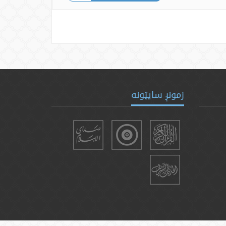
زمونږ سایټونه