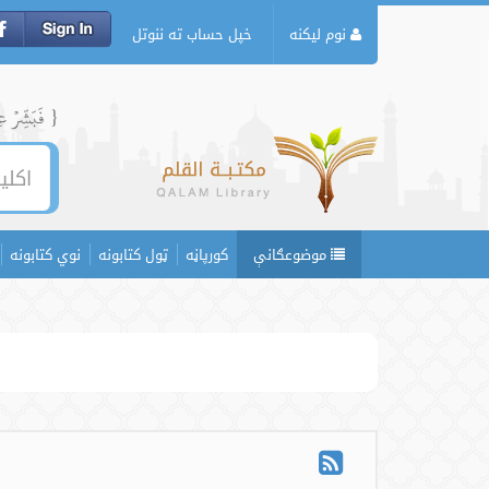
نوم لیکنه
خپل حساب ته ننوتل
{ فَبَشِّرۡ عِبَ
موضوعګانې
کورپاڼه
ټول کتابونه
نوي کتابونه