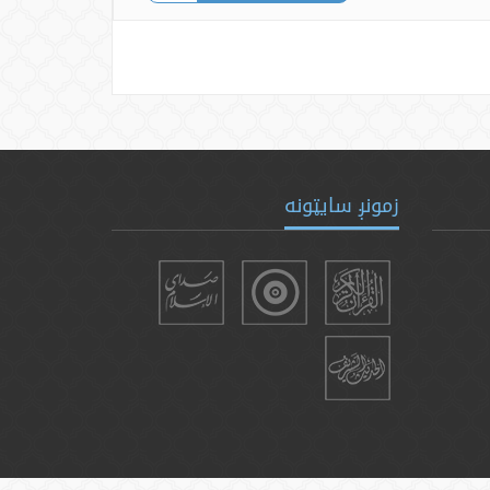
زمونږ سایټونه