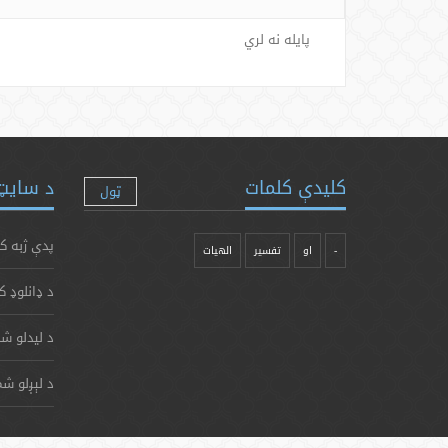
پایله نه لري
کلیدې کلمات
د سایټ 
ټول
پدې ژبه ک
-
او
تفسیر
الهیات
د ډانلوډ ک
د لیدلو شم
د لېږلو شم