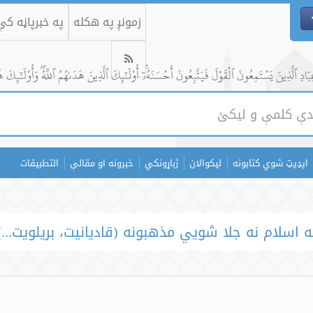
زمونږ په هکله
په خبرپاڼه ک
ادِ ٱلَّذِينَ يَسۡتَمِعُونَ ٱلۡقَوۡلَ فَيَتَّبِعُونَ أَحۡسَنَهُۥٓۚ أُوْلَٰٓئِكَ ٱلَّذِينَ هَدَىٰهُمُ ٱللَّهُۖ وَأُوْلَٰٓئِكَ ه
اپډیټ شوي کتابونه
لیکوالان
ژباړونکي
خبرونه او مقالې
التطبيقات
ه اسلام نه جلا شويي مذهبونه (قادیانیت، بریلویت...)