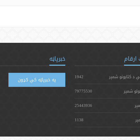
ارقام
خبرپاڼه
ې د کتابونو شمېر
1942
په خبرپاڼه کې ګډون
ولو شمېر
79775530
ېر
25443936
ېر
1138