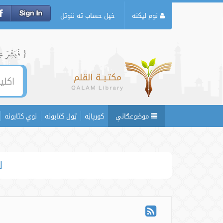
نوم لیکنه
خپل حساب ته ننوتل
{ فَبَشِّرۡ عِبَ
موضوعګانې
کورپاڼه
ټول کتابونه
نوي کتابونه
ل