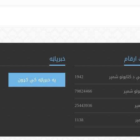
ارقام
خبرپاڼه
ې د کتابونو شمېر
1942
په خبرپاڼه کې ګډون
ولو شمېر
79824466
ېر
25443936
ېر
1138