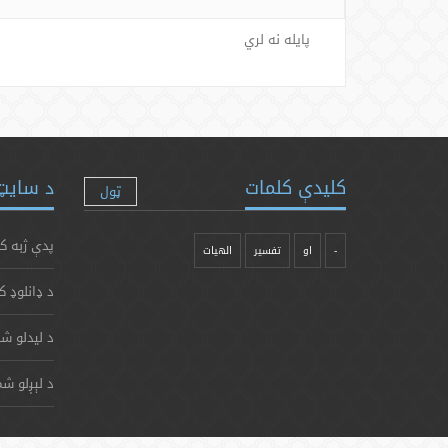
پایله نه لري
کلیدې کلمات
د سایټ 
ټول
پدې ژبه ک
-
او
تفسیر
الهیات
د ډانلوډ ک
د لیدلو شم
د لېږلو شم