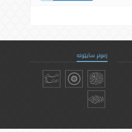
زمونږ سایټونه