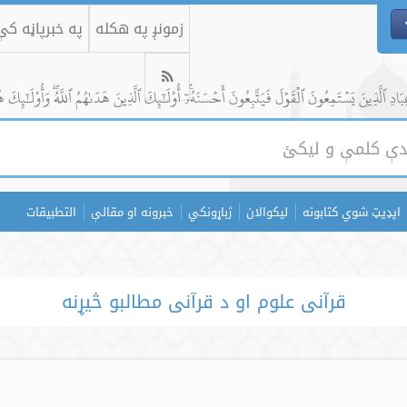
زمونږ په هکله
په خبرپاڼه ک
ادِ ٱلَّذِينَ يَسۡتَمِعُونَ ٱلۡقَوۡلَ فَيَتَّبِعُونَ أَحۡسَنَهُۥٓۚ أُوْلَٰٓئِكَ ٱلَّذِينَ هَدَىٰهُمُ ٱللَّهُۖ وَأُوْلَٰٓئِكَ ه
اپډیټ شوي کتابونه
لیکوالان
ژباړونکي
خبرونه او مقالې
التطبيقات
قرآنی علوم او د قرآنی مطالبو څیړنه