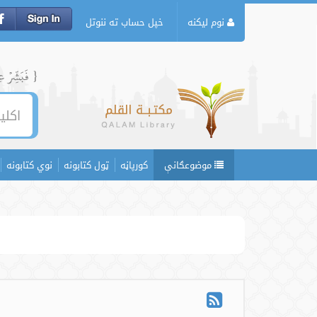
نوم لیکنه
خپل حساب ته ننوتل
{ فَبَشِّرۡ عِبَ
موضوعګانې
کورپاڼه
ټول کتابونه
نوي کتابونه