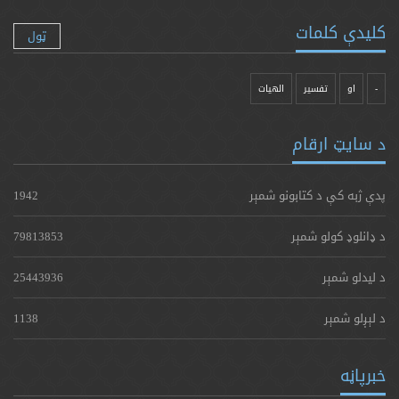
کلیدې کلمات
ټول
-
او
تفسیر
الهیات
د سایټ ارقام
پدې ژبه کې د کتابونو شمېر
1942
د ډانلوډ کولو شمېر
79813853
د لیدلو شمېر
25443936
د لېږلو شمېر
1138
خبرپاڼه