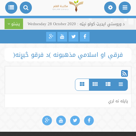
د وروستي اپډیټ کولو نېټه : Wednesday 28 October 2020
پښتو
فرقې او اسلامي مذهبونه )د فرقو څیړنه(
پایله نه لري