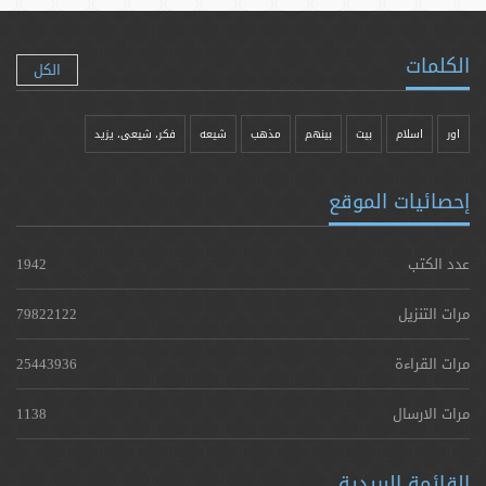
الكلمات
الكل
اور
اسلام
بیت
بينهم
مذهب
شيعه
فکر، شیعی، یزيد
إحصائيات الموقع
عدد الكتب
1942
مرات التنزيل
79822122
مرات القراءة
25443936
مرات الارسال
1138
القائمة البريدية