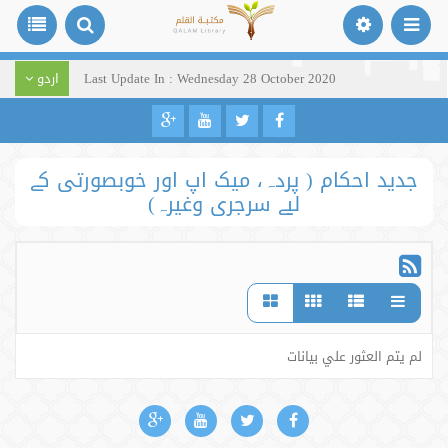
Last Update In : Wednesday 28 October 2020
اردو
جدید احکام ( پردہ، میک اپ اور خوبصورتی کے
لیے سرجری وغیرہ)
لم يتم العثور علي بيانات