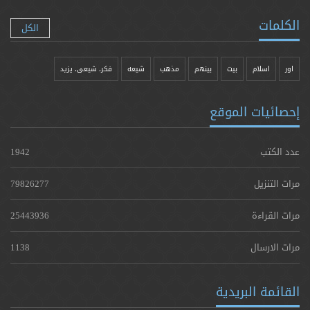
الكلمات
الكل
اور
اسلام
بیت
بينهم
مذهب
شيعه
فکر، شیعی، یزيد
إحصائيات الموقع
عدد الكتب
1942
مرات التنزيل
79826277
مرات القراءة
25443936
مرات الارسال
1138
القائمة البريدية