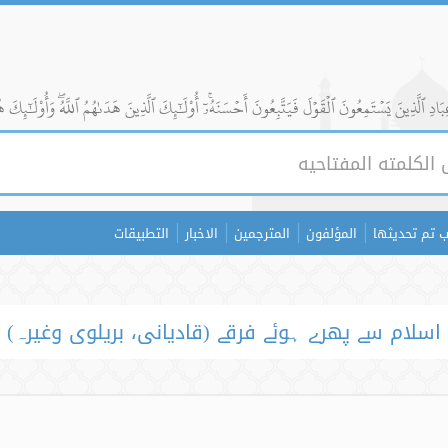
ادِ ٱلَّذِينَ يَسۡتَمِعُونَ ٱلۡقَوۡلَ فَيَتَّبِعُونَ أَحۡسَنَهُۥٓۚ أُوْلَٰٓئِكَ ٱلَّذِينَ هَدَىٰهُمُ ٱللَّهُۖ وَأُوْلَٰٓئِكَ ه
 تم تحديثها
المؤلفون
المترجمين
الاخبار
التطبيقات
اسلام سے پھرے ہوئے فرقے (قادیانی، بریلوی وغیرہ)