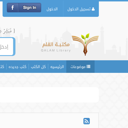
تسجيل الدخول
الدخول
{ فَبَشِّرۡ عِبَ
موضوعات
الرئيسيه
كل الكتب
كتب جديده
كتب