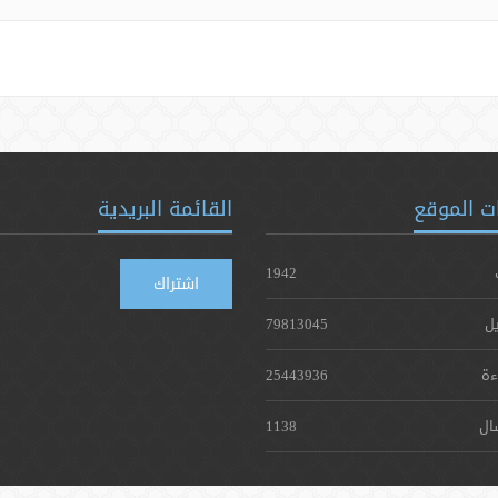
ت الموقع
القائمة البريدية
1942
اشتراك
يل
79813045
ءة
25443936
ال
1138