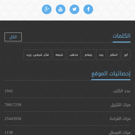
الكلمات
الكل
اور
اسلام
بیت
بينهم
مذهب
شيعه
فکر، شیعی، یزيد
إحصائيات الموقع
عدد الكتب
1942
مرات التنزيل
79817239
مرات القراءة
25443936
مرات الارسال
1138