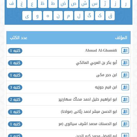
ر
ز
ژ
س
ش
ص
ض
ط
ظ
ع
غ
ف
ق
ک
گ
ل
م
ن
ه
و
ی
المؤلف
عدد الكتب
Ahmad Al-Ghamidi
كتبه 1
أبو بكر بن العربي المالكي
كتبه 1
ابن حجر مكى
كتبه 1
ابن قیم جوزیه
كتبه 3
ابو ابراهيم خليل احمد محدِّث سهارنپورى
كتبه 2
ابو الحسن مبشر احمد ربّانى (مولانا)
كتبه 1
ابو الحسنات محمد اشرف سيالوى (مولانا)
كتبه 1
ابو الفضل محمد كرم الدين
كتبه 1