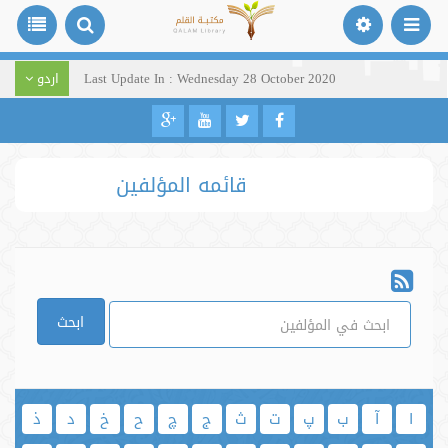
Last Update In : Wednesday 28 October 2020
اردو
قائمه المؤلفين
ابحث
ا
آ
ب
پ
ت
ث
ج
چ
ح
خ
د
ذ