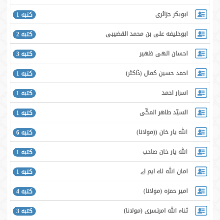
ابوبکر جزائری
كتبه 1
ابوخلیفه علی بن محمد القضیبی
كتبه 2
احسان الهی ظهیر
كتبه 3
احمد حسين كمال ‌(ڈاكٹر)
كتبه 1
اسرار احمد
كتبه 1
السيّد طاهر المكّى
كتبه 1
الله يار خان ((مولانا)
كتبه 6
الله يار خان صاحب
كتبه 1
امان الله لك ايم اے
كتبه 1
امير حمزه (مولانا)
كتبه 4
ثناء الله امرتسرى (مولانا)
كتبه 3