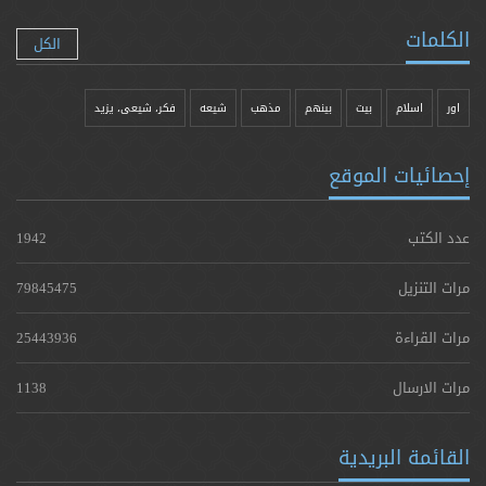
الكلمات
الكل
اور
اسلام
بیت
بينهم
مذهب
شيعه
فکر، شیعی، یزيد
إحصائيات الموقع
عدد الكتب
1942
مرات التنزيل
79845475
مرات القراءة
25443936
مرات الارسال
1138
القائمة البريدية