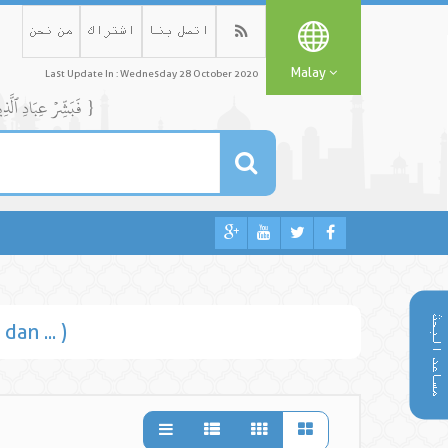
اتصل بنا
اشتراك
من نحن
Malay
Last Update In : Wednesday 28 October 2020
{ فَبَشِّرۡ عِبَادِ ٱلَّذِينَ يَسۡتَمِعُونَ ٱلۡقَوۡلَ فَيَتَّبِعُونَ أَحۡسَنَهُۥٓۚ أُوْلَٰٓئِكَ ٱلَّذِينَ هَدَىٰهُمُ ٱللَّهُۖ وَأُوْلَٰٓئِكَ هُمۡ أُوْلُواْ ٱلۡأَلۡبَٰبِ }
مساعد البحث
an ... )