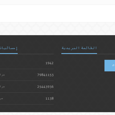
القائمة البريدية
إحصائيات
1942
ك
79841153
مرا
25443936
مرا
1138
مر