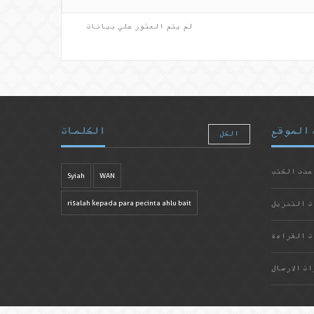
لم يتم العثور علي بيانات
 الموقع
الكلمات
الكل
عدد الكتب
Syiah
WAN
ت التنزيل
risalah kepada para pecinta ahlu bait
ت القراءة
ات الارسال