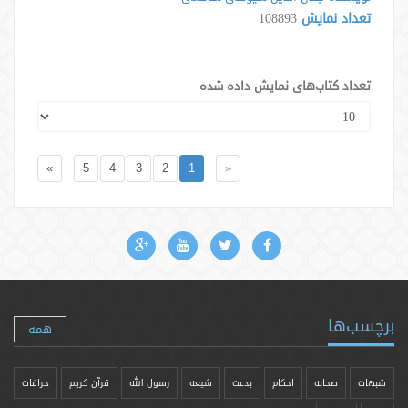
تعداد نمایش
108893
تعداد کتاب‌های نمایش داده شده
»
5
4
3
2
1
«
برچسب‌ها
همه
شبهات
صحابه
احکام
بدعت
شیعه
رسول الله
قرآن کریم
خرافات