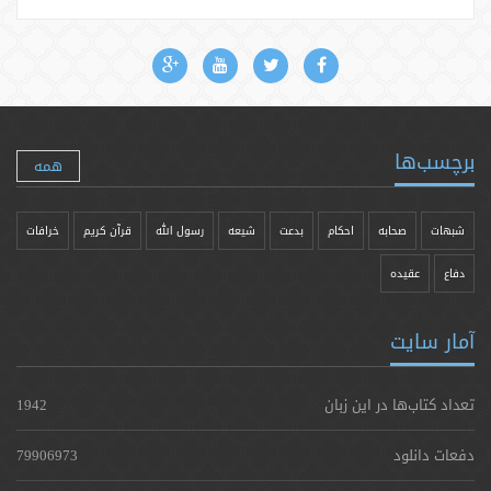
برچسب‌ها
همه
شبهات
صحابه
احکام
بدعت
شیعه
رسول الله
قرآن کریم
خرافات
دفاع
عقیده
آمار سایت
تعداد کتاب‌ها در این زبان
1942
دفعات دانلود
79906973