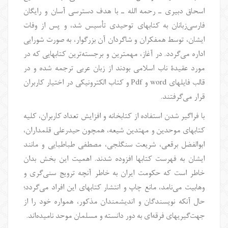
اسحاق دبیری ـ رحمه الله ـ با هدف دسترسی آسان و رایگان
فارسی‌زبانان به کتابهای توحیدی تأسیس شد، و پس از وفات
ایشان، توسط همفکران و شاگردان آن بزرگوار، به صورت شورایی
اداره می‌گردد. در آغاز، مهمترین و برجسته‌ترین کتابهایی که در
مورد عقیدۀ ناب اسلامی بودند از زبان عربی ترجمه شده و در
قالب فایلهای
word
و
Pdf
و کتاب الکترونیکی در اختیار کاربران
قرار می‌گرفتند.
با فراگیر شدن استفاده از کتابخانه و افزایش تعداد کاربران، کلیه
کتابهای موحدین و مهتدین شیعه، همچون حیدرعلی قلمداران،
ابوالفضل برقعی، شریعت سنگلجی، مصطفی طباطبایی و مانند
ایشان به فهرست کتابها افزوده شدند. اهمیت این بخش بدان
خاطر است که حکومت ایران به خاطر آنچه ترویج سنی‌گری و
وهابیت می‌نامد، مانع چاپ و انتشار کتابهای این افراد می‌گردد؛
حال آنکه نویسندگان و اندیشمندان مذکور، همواره خود را از
جهت‌گیریهای فرقه‌ای به دور دانسته و مسلمان موحد نامیده‌اند.