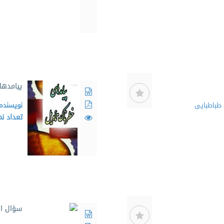
پیامدها
باطبایی
نویسنده
تعداد ن
سؤال از