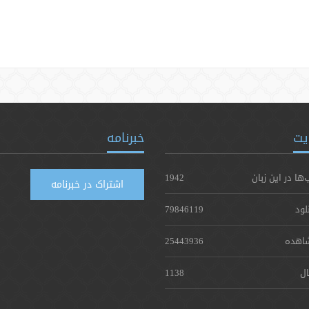
یت
خبرنامه
‌ها در این زبان
1942
اشتراک در خبرنامه
لود
79846119
اهده
25443936
ال
1138