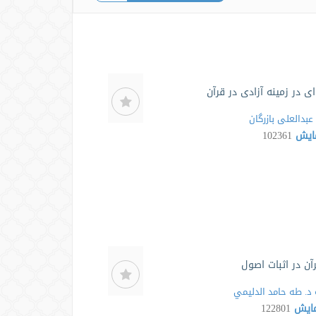
ی در زمینه آزادی در قرآن
عبدالعلی بازرگان
مایش
102361
ن در اثبات اصول
د. طه حامد الدليمي
مایش
122801