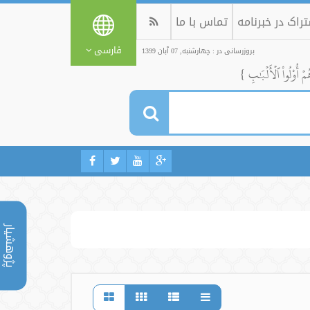
راک در خبرنامه
تماس با ما
فارسی
بروزرسانی در : چهارشنبه, 07 آبان 1399
ُمۡ أُوْلُواْ ٱلۡأَلۡبَٰبِ }
پژوهشیار