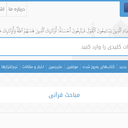
درباره ما
اشت
ادِ ٱلَّذِينَ يَسۡتَمِعُونَ ٱلۡقَوۡلَ فَيَتَّبِعُونَ أَحۡسَنَهُۥٓۚ أُوْلَٰٓئِكَ ٱلَّذِينَ هَدَىٰهُمُ ٱللَّهُۖ وَأُوْلَٰٓئِكَ ه
جدید
کتاب‌های به‌روز شده
مولفین
مترجمین
اخبار و مقالات
نرم‌افزارها
مباحث قرآنی