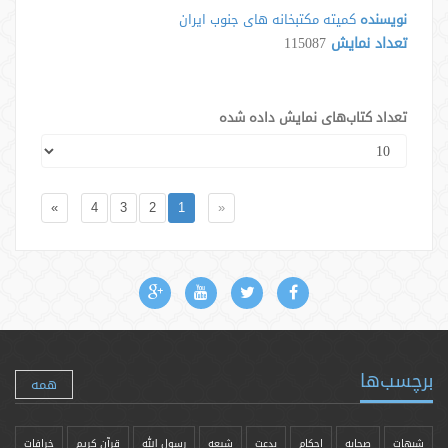
نویسنده
کمیته مکتبخانه های جنوب ایران
تعداد نمایش
115087
تعداد کتاب‌های نمایش داده شده
»
4
3
2
1
«
برچسب‌ها
همه
شبهات
صحابه
احکام
بدعت
شیعه
رسول الله
قرآن کریم
خرافات