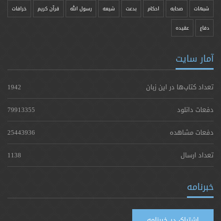
شبهات
صحابه
احکام
بدعت
شیعه
رسول الله
قرآن کریم
خرافات
دفاع
عقیده
آمار سایت
تعداد کتاب‌ها در این زبان
1942
دفعات دانلود
79913355
دفعات مشاهده
25443936
تعداد ارسال
1138
خبرنامه
اشتراک در خبرنامه