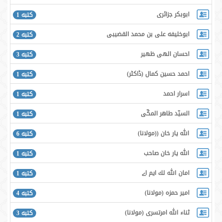
ابوبکر جزائری
كتبه 1
ابوخلیفه علی بن محمد القضیبی
كتبه 2
احسان الهی ظهیر
كتبه 3
احمد حسين كمال ‌(ڈاكٹر)
كتبه 1
اسرار احمد
كتبه 1
السيّد طاهر المكّى
كتبه 1
الله يار خان ((مولانا)
كتبه 6
الله يار خان صاحب
كتبه 1
امان الله لك ايم اے
كتبه 1
امير حمزه (مولانا)
كتبه 4
ثناء الله امرتسرى (مولانا)
كتبه 3