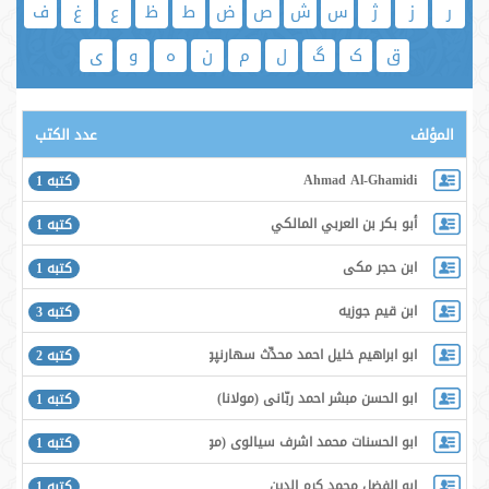
ر
ز
ژ
س
ش
ص
ض
ط
ظ
ع
غ
ف
ق
ک
گ
ل
م
ن
ه
و
ی
المؤلف
عدد الكتب
Ahmad Al-Ghamidi
كتبه 1
أبو بكر بن العربي المالكي
كتبه 1
ابن حجر مكى
كتبه 1
ابن قیم جوزیه
كتبه 3
ابو ابراهيم خليل احمد محدِّث سهارنپورى
كتبه 2
ابو الحسن مبشر احمد ربّانى (مولانا)
كتبه 1
ابو الحسنات محمد اشرف سيالوى (مولانا)
كتبه 1
ابو الفضل محمد كرم الدين
كتبه 1