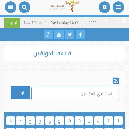
Last Update In : Wednesday 28 October 2020
اردو
قائمه المؤلفين
ابحث
ا
آ
ب
پ
ت
ث
ج
چ
ح
خ
د
ذ