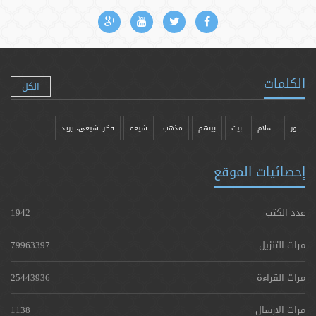
الكلمات
الكل
اور
اسلام
بیت
بينهم
مذهب
شيعه
فکر، شیعی، یزيد
إحصائيات الموقع
عدد الكتب
1942
مرات التنزيل
79963397
مرات القراءة
25443936
مرات الارسال
1138