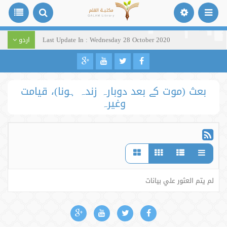
Last Update In : Wednesday 28 October 2020
اردو
بعث (موت کے بعد دوبارہ زندہ ہونا)، قیامت
وغیرہ
لم يتم العثور علي بيانات