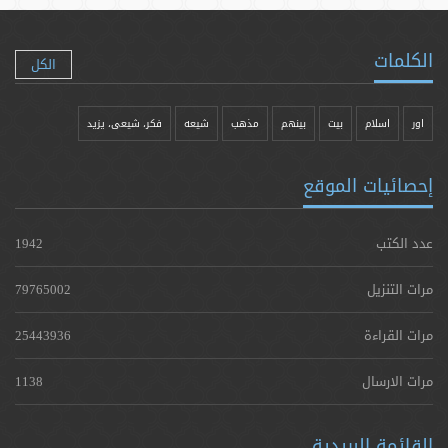
الكلمات
الكل
اور
اسلام
بیت
بينهم
مذهب
شيعه
فکر، شیعی، یزيد
إحصائيات الموقع
عدد الكتب
1942
مرات التنزيل
79765002
مرات القراءة
25443936
مرات الارسال
1138
القائمة البريدية