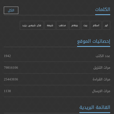
الكلمات
الكل
اور
اسلام
بیت
بينهم
مذهب
شيعه
فکر، شیعی، یزيد
إحصائيات الموقع
عدد الكتب
1942
مرات التنزيل
79816106
مرات القراءة
25443936
مرات الارسال
1138
القائمة البريدية