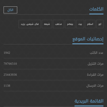
الكلمات
الكل
اور
اسلام
بیت
بينهم
مذهب
شيعه
فکر، شیعی، یزيد
إحصائيات الموقع
عدد الكتب
1942
مرات التنزيل
79766510
مرات القراءة
25443936
مرات الارسال
1138
القائمة البريدية