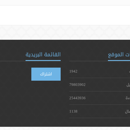
ت الموقع
القائمة البريدية
1942
اشتراك
يل
79803902
ءة
25443936
ال
1138