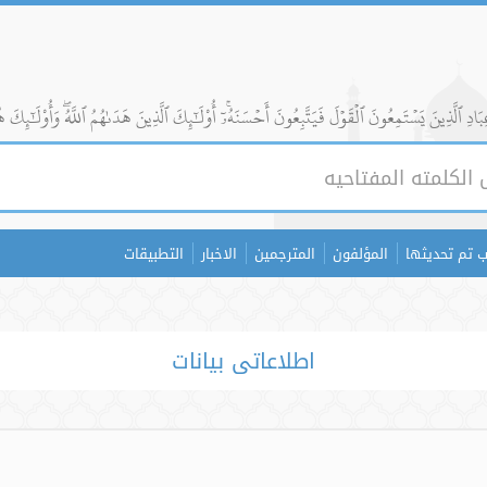
ادِ ٱلَّذِينَ يَسۡتَمِعُونَ ٱلۡقَوۡلَ فَيَتَّبِعُونَ أَحۡسَنَهُۥٓۚ أُوْلَٰٓئِكَ ٱلَّذِينَ هَدَىٰهُمُ ٱللَّهُۖ وَأُوْلَٰٓئِكَ ه
 تم تحديثها
المؤلفون
المترجمين
الاخبار
التطبيقات
اطلاعاتی بیانات