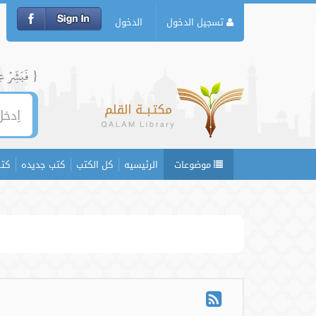
تسجيل الدخول
الدخول
{ فَبَشِّرۡ عِبَ
موضوعات
الرئيسيه
كل الكتب
كتب جديده
كتب