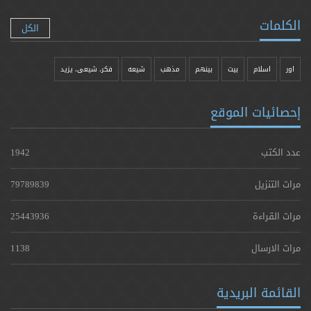
الكلمات
الكل
اور
اسلام
بیت
بينهم
مذهب
شيعه
فکر، شیعی، یزيد
إحصائيات الموقع
عدد الكتب
1942
مرات التنزيل
79789839
مرات القراءة
25443936
مرات الارسال
1138
القائمة البريدية