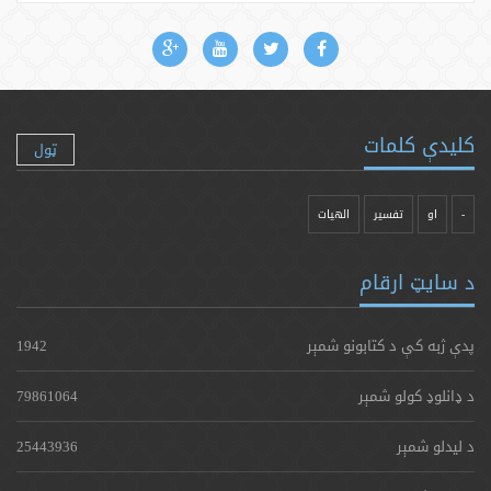
کلیدې کلمات
ټول
-
او
تفسیر
الهیات
د سایټ ارقام
پدې ژبه کې د کتابونو شمېر
1942
د ډانلوډ کولو شمېر
79861064
د لیدلو شمېر
25443936