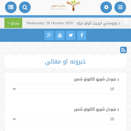
د وروستي اپډیټ کولو نېټه : Wednesday 28 October 2020
پښتو
خبرونه او مقالې
د ښودل شویو کتابونو شمېر
د ښودل شویو کتابونو شمېر