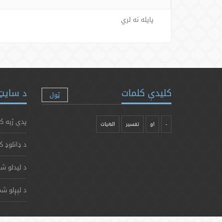
پایله نه لري
کلیدې کلمات
د سایټ 
ټول
پدې ژبه ک
-
او
تفسیر
الهیات
د ډانلوډ ک
د لیدلو شم
د لېږلو شم