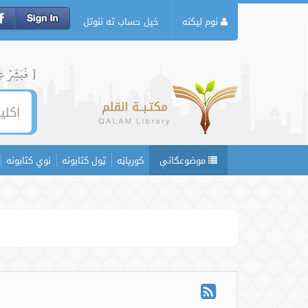
نوم لیکنه
خپل حساب ته ننوتل
{ فَبَشِّرۡ عِبَ
موضوعګانې
کورپاڼه
ټول کتابونه
نوي کتابونه