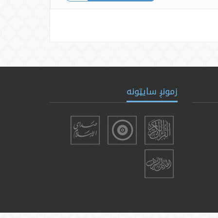
زمونږ سایټونه