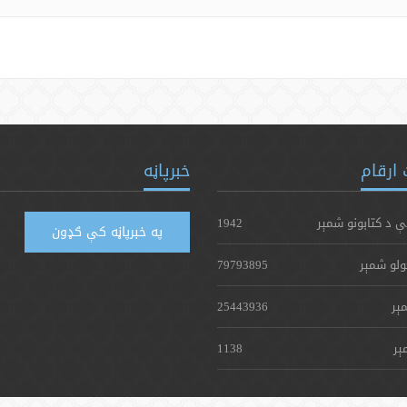
ارقام
خبرپاڼه
ې د کتابونو شمېر
1942
په خبرپاڼه کې ګډون
ولو شمېر
79793895
ېر
25443936
ېر
1138