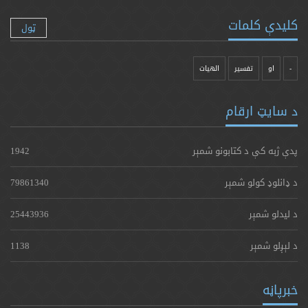
کلیدې کلمات
ټول
-
او
تفسیر
الهیات
د سایټ ارقام
پدې ژبه کې د کتابونو شمېر
1942
د ډانلوډ کولو شمېر
79861340
د لیدلو شمېر
25443936
د لېږلو شمېر
1138
خبرپاڼه