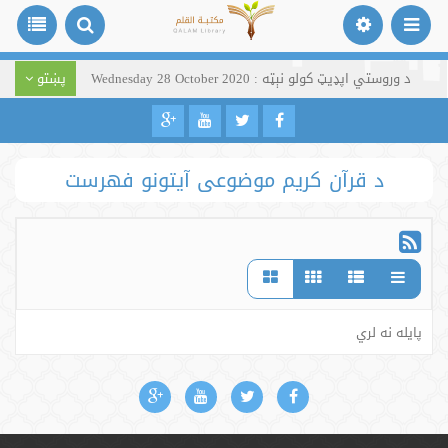
د وروستي اپډیټ کولو نېټه : Wednesday 28 October 2020
پښتو
د قرآن کریم موضوعی آیتونو فهرست
پایله نه لري