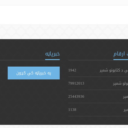
ارقام
خبرپاڼه
ې د کتابونو شمېر
1942
په خبرپاڼه کې ګډون
ولو شمېر
79912013
ېر
25443936
ېر
1138