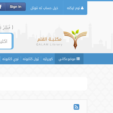
نوم لیکنه
خپل حساب ته ننوتل
{ فَبَشِّرۡ عِبَ
موضوعګانې
کورپاڼه
ټول کتابونه
نوي کتابونه