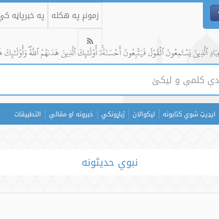
زمونږ په هکله
په خبرپاڼه ک
ادِ ٱلَّذِينَ يَسۡتَمِعُونَ ٱلۡقَوۡلَ فَيَتَّبِعُونَ أَحۡسَنَهُۥٓۚ أُوْلَٰٓئِكَ ٱلَّذِينَ هَدَىٰهُمُ ٱللَّهُۖ وَأُوْلَٰٓئِكَ ه
اپډیټ شوي کتابونه
لیکوالان
ژباړونکي
خبرونه او مقالې
التطبيقات
نبوي حدیثونه