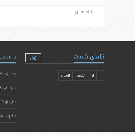
پایله نه لري
کلیدې کلمات
د سایټ 
ټول
پدې ژبه ک
-
او
تفسیر
الهیات
د ډانلوډ ک
د لیدلو شم
د لېږلو شم