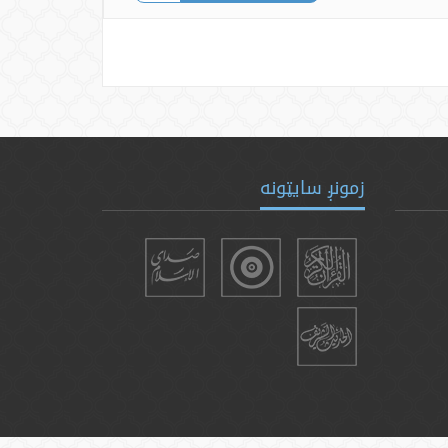
زمونږ سایټونه