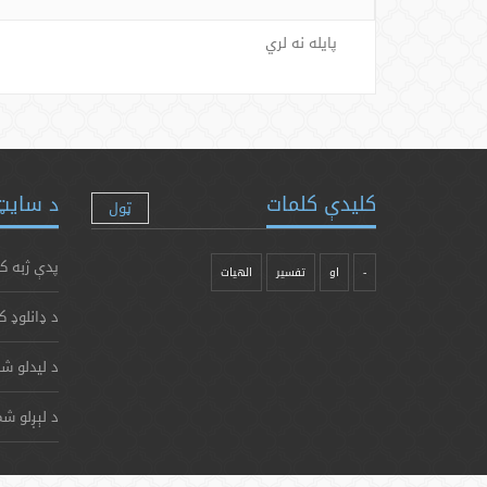
پایله نه لري
کلیدې کلمات
د سایټ 
ټول
پدې ژبه ک
-
او
تفسیر
الهیات
د ډانلوډ ک
د لیدلو شم
د لېږلو شم