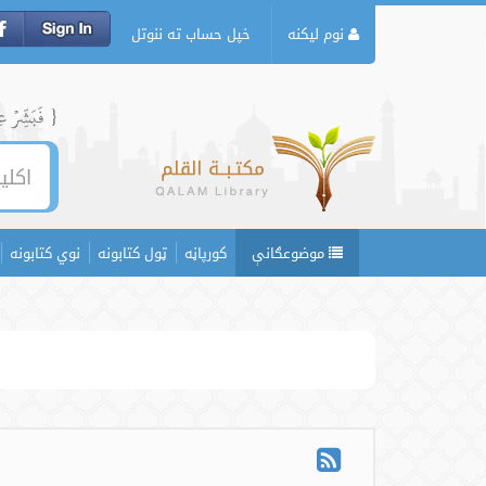
نوم لیکنه
خپل حساب ته ننوتل
{ فَبَشِّرۡ عِبَ
موضوعګانې
کورپاڼه
ټول کتابونه
نوي کتابونه