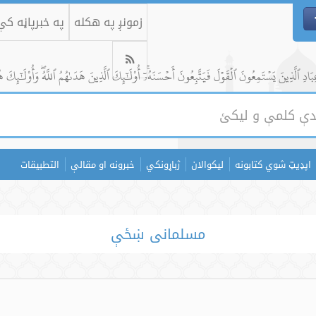
زمونږ په هکله
په خبرپاڼه ک
ادِ ٱلَّذِينَ يَسۡتَمِعُونَ ٱلۡقَوۡلَ فَيَتَّبِعُونَ أَحۡسَنَهُۥٓۚ أُوْلَٰٓئِكَ ٱلَّذِينَ هَدَىٰهُمُ ٱللَّهُۖ وَأُوْلَٰٓئِكَ ه
اپډیټ شوي کتابونه
لیکوالان
ژباړونکي
خبرونه او مقالې
التطبيقات
مسلمانی ښځې