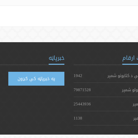
ارقام
خبرپاڼه
ې د کتابونو شمېر
1942
په خبرپاڼه کې ګډون
ولو شمېر
79871528
ېر
25443936
ېر
1138