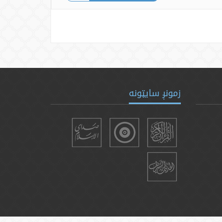
زمونږ سایټونه