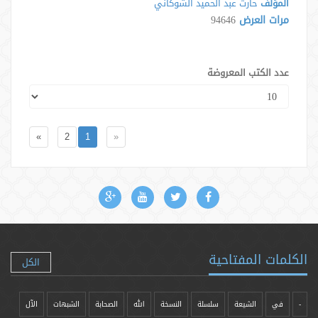
المؤلف
حارث عبد الحميد الشوكاني
مرات العرض
94646
عدد الكتب المعروضة
»
2
1
«
الكلمات المفتاحية
الكل
-
في
الشيعة
سلسلة
النسخة
الله
الصحابة
الشبهات
الآل