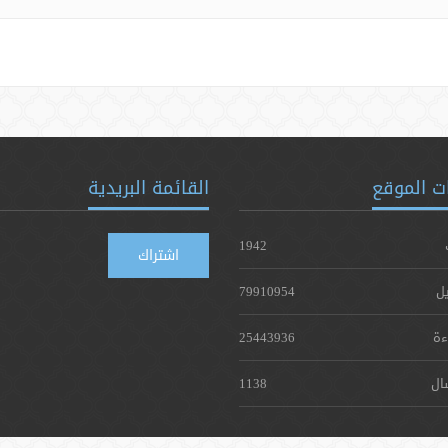
ت الموقع
القائمة البريدية
1942
اشتراك
يل
79910954
ءة
25443936
ال
1138