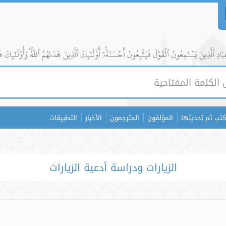
ادِ ٱلَّذِينَ يَسۡتَمِعُونَ ٱلۡقَوۡلَ فَيَتَّبِعُونَ أَحۡسَنَهُۥٓۚ أُوْلَٰٓئِكَ ٱلَّذِينَ هَدَىٰهُمُ ٱللَّهُۖ وَأُوْلَٰٓئِكَ ه
كتب تم تحديثها
المؤلفون
المترجمون
الأخبار
التطبيقات
الزيارات ودراسة أدعية الزيارات