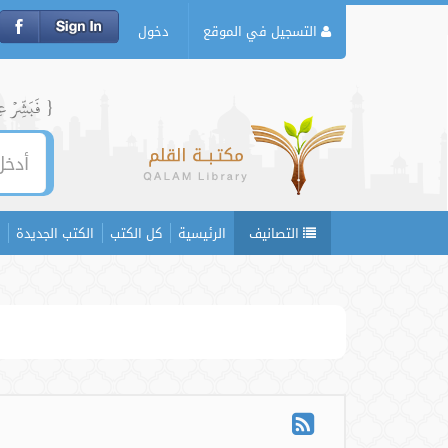
التسجيل في الموقع
دخول
{ فَبَشِّرۡ عِبَ
التصانيف
الرئيسية
كل الكتب
الكتب الجديدة