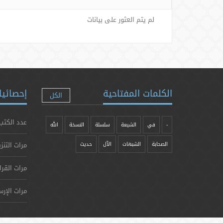
لم يتم العثور على بيانات
الكلمات المفتاحية
إحصائيا
الكل
عدد الكتب
-
في
الشيعة
سلسلة
النسخة
الله
مرات التنز
الصحابة
الشبهات
الآل
حدیث
مرات القرا
مرات الإرس