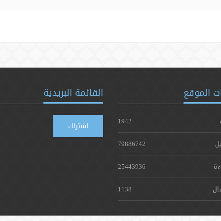
ت الموقع
القائمة البريدية
1942
اشتراك
يل
79886742
ءة
25443936
ال
1138