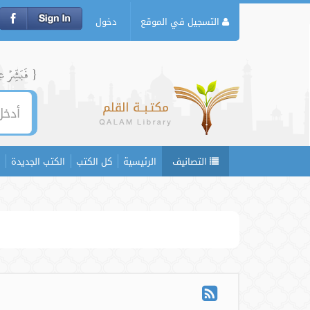
التسجيل في الموقع
دخول
{ فَبَشِّرۡ عِبَ
التصانيف
الرئيسية
كل الكتب
الكتب الجديدة