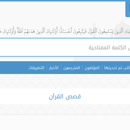
ادِ ٱلَّذِينَ يَسۡتَمِعُونَ ٱلۡقَوۡلَ فَيَتَّبِعُونَ أَحۡسَنَهُۥٓۚ أُوْلَٰٓئِكَ ٱلَّذِينَ هَدَىٰهُمُ ٱللَّهُۖ وَأُوْلَٰٓئِكَ ه
كتب تم تحديثها
المؤلفون
المترجمون
الأخبار
التطبيقات
قصص القرآن