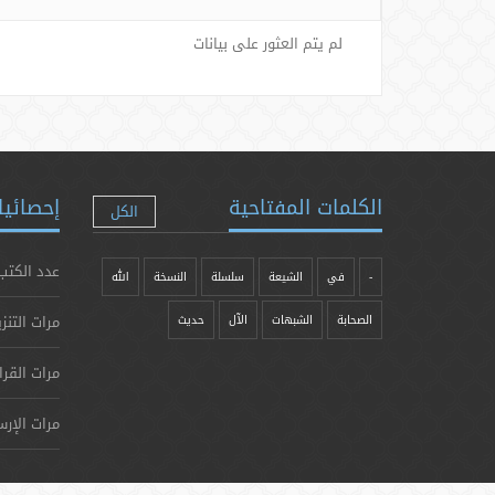
لم يتم العثور على بيانات
الكلمات المفتاحية
إحصائيا
الكل
عدد الكتب
-
في
الشيعة
سلسلة
النسخة
الله
مرات التنز
الصحابة
الشبهات
الآل
حدیث
مرات القرا
مرات الإرس