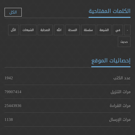
الكلمات المفتاحية
الكل
-
في
الشيعة
سلسلة
النسخة
الله
الصحابة
الشبهات
الآل
حدیث
إحصائيات الموقع
عدد الكتب
1942
مرات التنزيل
79907414
مرات القراءة
25443936
مرات الإرسال
1138